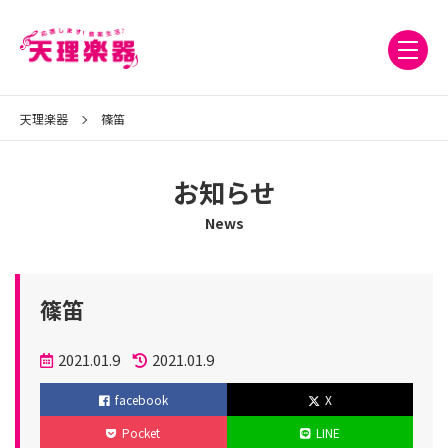
天理楽器
篠笛
お知らせ
News
篠笛
投
2021.01.9
2021.01.9
稿
更
facebook
X
日
新
Pocket
LINE
日