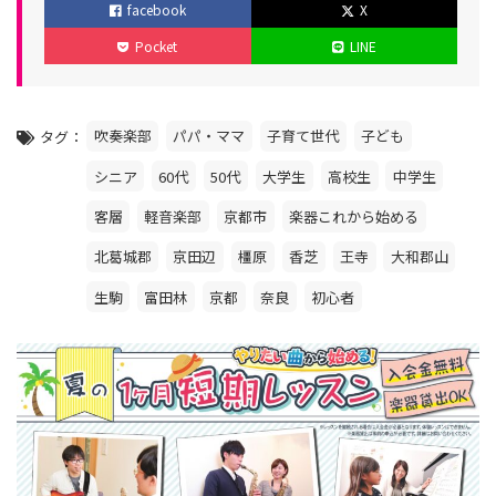
facebook
X
ゴ
稿
新
Pocket
LINE
リ
日
日
ー
吹奏楽部
パパ・ママ
子育て世代
子ども
タグ
シニア
60代
50代
大学生
高校生
中学生
客層
軽音楽部
京都市
楽器これから始める
北葛城郡
京田辺
橿原
香芝
王寺
大和郡山
生駒
富田林
京都
奈良
初心者