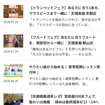
【トランペットフェア】あなたに合う1本を、
マウスピースまで一緒に｜天理楽器 京都店
「トランペットを始めたいけれど、音が出るか不
2026.07.24
安」「マウスピースが自分に合っている...
【フルートフェア】あなたに合うフルート
を、頭部管から一緒に｜天理楽器 郡山店
「興味はあるけどフルートを吹いた事がない」
2026.07.24
「大人から始めるのは不安」——そんな方...
やりたい曲から始める！ 夏季短期レッスン受
付中♪
やりたい曲から始める！夏季短期レッスン♪ 夏
2026.06.26
だけの短期レッスンは入会金無料。 生...
【京都開幕週末レポ】管楽器300本フェア、
賑わいの開幕 — 締めは最終週末6/13・14へ