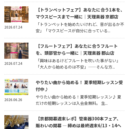
【トランペットフェア】あなたに合う1本を、
マウスピースまで一緒に｜天理楽器 京都店
「トランペットを始めたいけれど、音が出るか不
2026.07.24
安」「マウスピースが自分に合っている...
【フルートフェア】あなたに合うフルート
を、頭部管から一緒に｜天理楽器 郡山店
「興味はあるけどフルートを吹いた事がない」
2026.07.24
「大人から始めるのは不安」——そんな方...
やりたい曲から始める！ 夏季短期レッスン受
付中♪
やりたい曲から始める！夏季短期レッスン♪ 夏
2026.06.26
だけの短期レッスンは入会金無料。 生...
【京都開幕週末レポ】管楽器300本フェア、
賑わいの開幕 — 締めは最終週末6/13・14へ