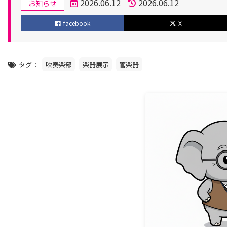
カ
2026.06.12
2026.06.12
お知らせ
テ
投
更
facebook
X
ゴ
稿
新
リ
日
日
ー
タグ
吹奏楽部
楽器展示
管楽器