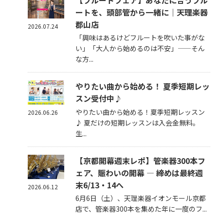
【フルートフェア】あなたに合うフル
ートを、頭部管から一緒に｜天理楽器
郡山店
2026.07.24
「興味はあるけどフルートを吹いた事がな
い」「大人から始めるのは不安」——そん
な方...
やりたい曲から始める！ 夏季短期レッ
スン受付中♪
やりたい曲から始める！夏季短期レッスン
2026.06.26
♪ 夏だけの短期レッスンは入会金無料。
生...
【京都開幕週末レポ】管楽器300本フ
ェア、賑わいの開幕 — 締めは最終週
末6/13・14へ
2026.06.12
6月6日（土）、天理楽器イオンモール京都
店で、管楽器300本を集めた年に一度のフ...