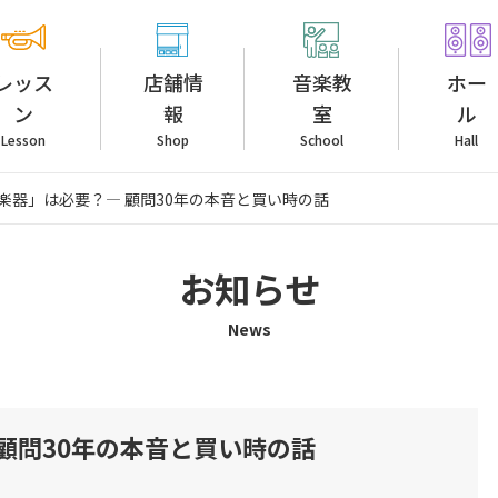
レッス
店舗情
音楽教
ホー
ン
報
室
ル
Lesson
Shop
School
Hall
楽器」は必要？— 顧問30年の本音と買い時の話
お知らせ
News
顧問30年の本音と買い時の話