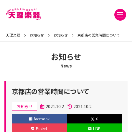
天理楽器
お知らせ
お知らせ
京都店の営業時間について
お知らせ
News
京都店の営業時間について
カ
2021.10.2
2021.10.2
お知らせ
テ
投
更
facebook
X
ゴ
稿
新
Pocket
LINE
リ
日
日