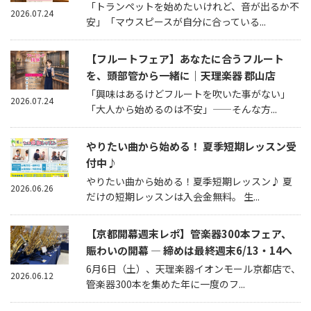
「トランペットを始めたいけれど、音が出るか不
2026.07.24
安」「マウスピースが自分に合っている...
【フルートフェア】あなたに合うフルート
を、頭部管から一緒に｜天理楽器 郡山店
「興味はあるけどフルートを吹いた事がない」
2026.07.24
「大人から始めるのは不安」——そんな方...
やりたい曲から始める！ 夏季短期レッスン受
付中♪
やりたい曲から始める！夏季短期レッスン♪ 夏
2026.06.26
だけの短期レッスンは入会金無料。 生...
【京都開幕週末レポ】管楽器300本フェア、
賑わいの開幕 — 締めは最終週末6/13・14へ
6月6日（土）、天理楽器イオンモール京都店で、
2026.06.12
管楽器300本を集めた年に一度のフ...