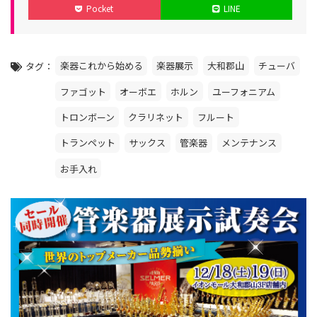
Pocket
LINE
リ
日
日
ー
楽器これから始める
楽器展示
大和郡山
チューバ
タグ
ファゴット
オーボエ
ホルン
ユーフォニアム
トロンボーン
クラリネット
フルート
トランペット
サックス
管楽器
メンテナンス
お手入れ