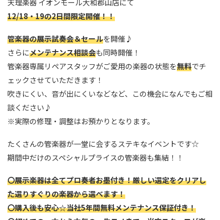
天理楽器 イオンモール大和郡山店にて
12/18・19の2日間限定開催！！
管楽器の展示試奏会＆セール
を開催♪
さらに
メンテナンス相談会
も同時開催！
管楽器専属リペアスタッフがご愛用の楽器の状態を
無料
でチ
ェックさせていただきます！
吹きにくい、音が出にくいなどなど、この機会になんでもご相
談ください♪
※実際の修理・調整はお預かりとなります。
たくさんの管楽器が一堂に会するステキなイベントです☆
期間中だけのスペシャルプライスの管楽器も集結！！
〇展示楽器は全てプロ奏者お墨付き！厳しい選定をクリアし
た選りすぐりの楽器から選べます！
〇購入後も安心☆当社5年間無料メンテナンス保証付き！