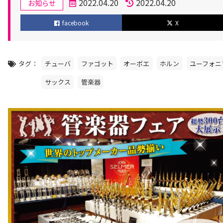
カ
2022.04.20
2022.04.20
お知らせ
テ
投
更
facebook
X
ゴ
稿
新
リ
日
日
ー
タグ
チューバ
ファゴット
オーボエ
ホルン
ユーフォニ
サックス
管楽器