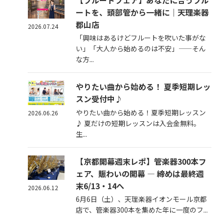
【フルートフェア】あなたに合うフル
ートを、頭部管から一緒に｜天理楽器
郡山店
2026.07.24
「興味はあるけどフルートを吹いた事がな
い」「大人から始めるのは不安」——そん
な方...
やりたい曲から始める！ 夏季短期レッ
スン受付中♪
やりたい曲から始める！夏季短期レッスン
2026.06.26
♪ 夏だけの短期レッスンは入会金無料。
生...
【京都開幕週末レポ】管楽器300本フ
ェア、賑わいの開幕 — 締めは最終週
末6/13・14へ
2026.06.12
6月6日（土）、天理楽器イオンモール京都
店で、管楽器300本を集めた年に一度のフ...