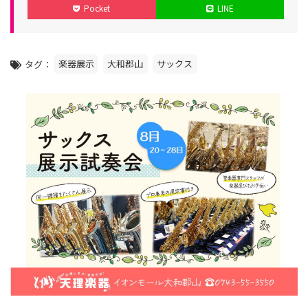
Pocket
LINE
リ
日
日
ー
楽器展示
大和郡山
サックス
タグ