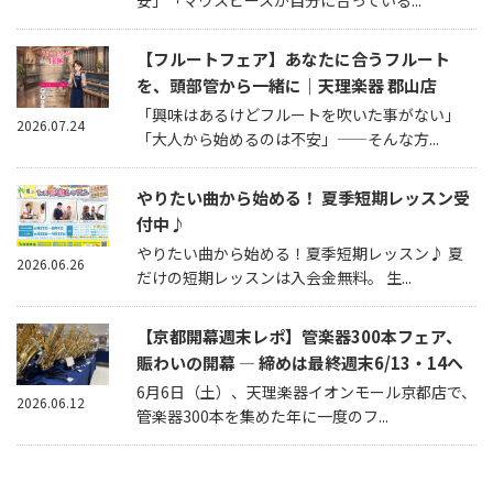
【フルートフェア】あなたに合うフルート
を、頭部管から一緒に｜天理楽器 郡山店
「興味はあるけどフルートを吹いた事がない」
2026.07.24
「大人から始めるのは不安」——そんな方...
やりたい曲から始める！ 夏季短期レッスン受
付中♪
やりたい曲から始める！夏季短期レッスン♪ 夏
2026.06.26
だけの短期レッスンは入会金無料。 生...
【京都開幕週末レポ】管楽器300本フェア、
賑わいの開幕 — 締めは最終週末6/13・14へ
6月6日（土）、天理楽器イオンモール京都店で、
2026.06.12
管楽器300本を集めた年に一度のフ...