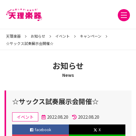
天理楽器
お知らせ
イベント
キャンペーン
☆サックス試奏展示会開催☆
お知らせ
News
☆サックス試奏展示会開催☆
カ
2022.08.20
2022.08.20
イベント
テ
投
更
facebook
X
ゴ
稿
新