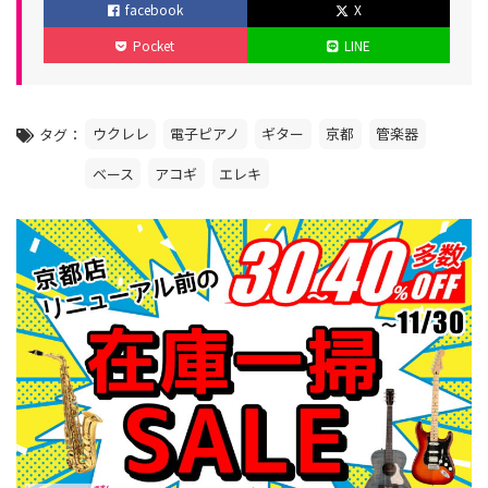
facebook
X
ゴ
稿
新
Pocket
LINE
リ
日
日
ー
ウクレレ
電子ピアノ
ギター
京都
管楽器
タグ
ベース
アコギ
エレキ