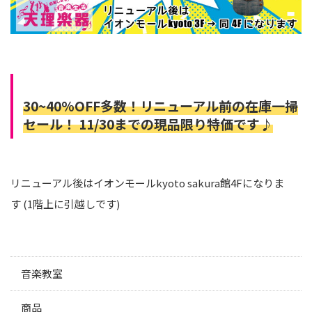
30~40%OFF多数！リニューアル前の在庫一掃
セール！
11/30までの現品限り特価です♪
リニューアル後はイオンモールkyoto sakura館4Fになりま
す
(1階上に引越しです)
音楽教室
商品