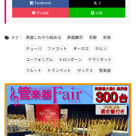
facebook
X
ゴ
稿
新
Pocket
LINE
リ
日
日
ー
楽器これから始める
楽器展示
京都
奈良
タグ
チューバ
ファゴット
オーボエ
ホルン
ユーフォニアム
トロンボーン
クラリネット
フルート
トランペット
サックス
管楽器