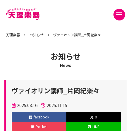
天理楽器
お知らせ
ヴァイオリン講師_片岡紀楽々
お知らせ
News
ヴァイオリン講師_片岡紀楽々
投
2025.08.16
2025.11.15
稿
更
facebook
X
日
新
Pocket
LINE
日