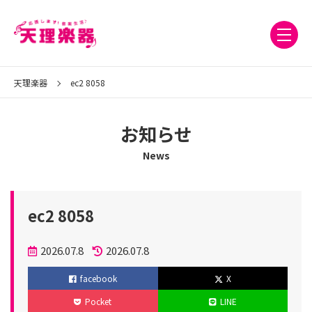
天理楽器
ec2 8058
お知らせ
News
ec2 8058
投
2026.07.8
2026.07.8
稿
更
facebook
X
日
新
Pocket
LINE
日