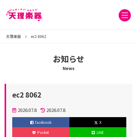
天理楽器
ec2 8062
お知らせ
News
ec2 8062
投
2026.07.8
2026.07.8
稿
更
facebook
X
日
新
Pocket
LINE
日