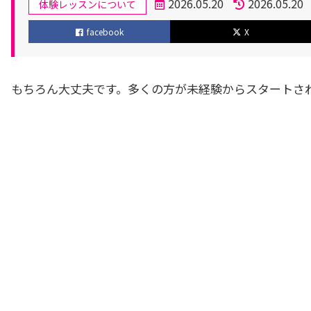
カ
2026.05.20
2026.05.20
体験レッスンについて
テ
投
更
facebook
X
ゴ
稿
新
リ
日
日
ー
もちろん大丈夫です。多くの方が未経験からスタートさ