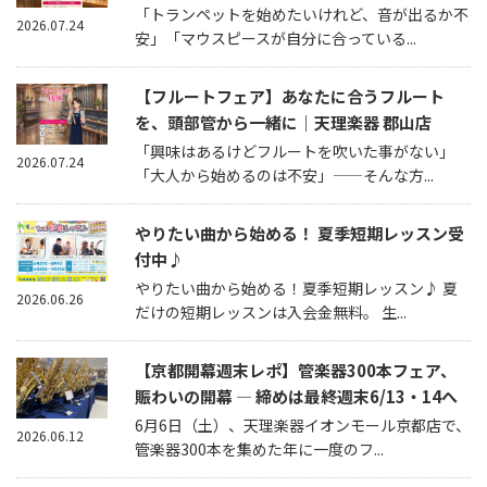
「トランペットを始めたいけれど、音が出るか不
2026.07.24
安」「マウスピースが自分に合っている...
【フルートフェア】あなたに合うフルート
を、頭部管から一緒に｜天理楽器 郡山店
「興味はあるけどフルートを吹いた事がない」
2026.07.24
「大人から始めるのは不安」——そんな方...
やりたい曲から始める！ 夏季短期レッスン受
付中♪
やりたい曲から始める！夏季短期レッスン♪ 夏
2026.06.26
だけの短期レッスンは入会金無料。 生...
【京都開幕週末レポ】管楽器300本フェア、
賑わいの開幕 — 締めは最終週末6/13・14へ
6月6日（土）、天理楽器イオンモール京都店で、
2026.06.12
管楽器300本を集めた年に一度のフ...