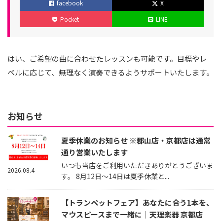
facebook
X
リ
日
日
Pocket
LINE
ー
はい、ご希望の曲に合わせたレッスンも可能です。目標やレ
ベルに応じて、無理なく演奏できるようサポートいたします。
お知らせ
夏季休業のお知らせ ※郡山店・京都店は通常
通り営業いたします
いつも当店をご利用いただきありがとうございま
2026.08.4
す。 8月12日～14日は夏季休業と...
【トランペットフェア】あなたに合う1本を、
マウスピースまで一緒に｜天理楽器 京都店