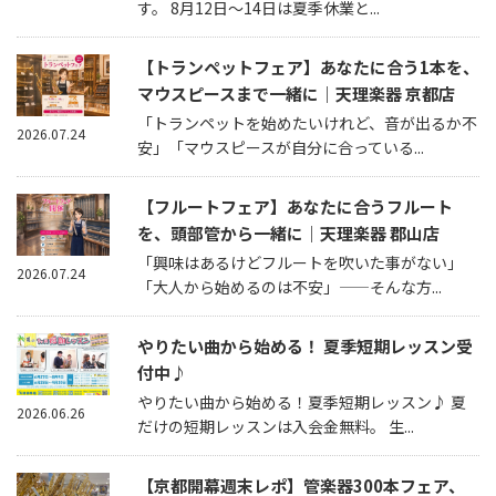
す。 8月12日～14日は夏季休業と...
【トランペットフェア】あなたに合う1本を、
マウスピースまで一緒に｜天理楽器 京都店
「トランペットを始めたいけれど、音が出るか不
2026.07.24
安」「マウスピースが自分に合っている...
【フルートフェア】あなたに合うフルート
を、頭部管から一緒に｜天理楽器 郡山店
「興味はあるけどフルートを吹いた事がない」
2026.07.24
「大人から始めるのは不安」——そんな方...
やりたい曲から始める！ 夏季短期レッスン受
付中♪
やりたい曲から始める！夏季短期レッスン♪ 夏
2026.06.26
だけの短期レッスンは入会金無料。 生...
【京都開幕週末レポ】管楽器300本フェア、