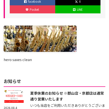
facebook
X
日
新
Pocket
LINE
日
hero saxes clean
お知らせ
夏季休業のお知らせ ※郡山店・京都店は通常
通り営業いたします
いつも当店をご利用いただきありがとうございま
2026.08.4