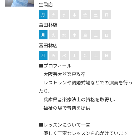
生駒店
月
火
水
木
金
土
日
富田林店
月
火
水
木
金
土
日
富田林店
月
火
水
木
金
土
日
■プロフィール
大阪芸大器楽専攻卒
レストランや結婚式場などでの演奏を行っ
たり、
兵庫県音楽療法士の資格を取得し、
福祉の場で音楽を提供
■レッスンについて一言
優しく丁寧なレッスンを心がけています