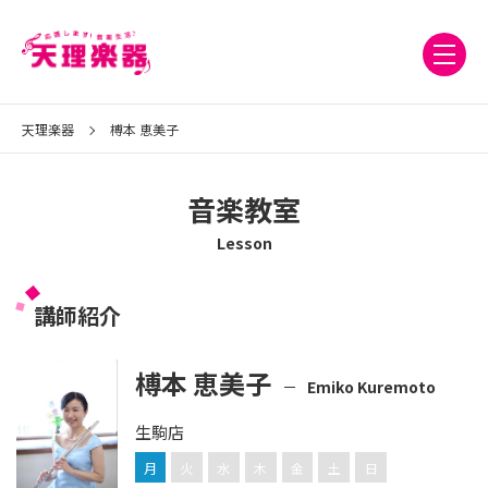
天理楽器
榑本 恵美子
音楽教室
Lesson
講師紹介
榑本 恵美子
Emiko Kuremoto
生駒店
月
火
水
木
金
土
日