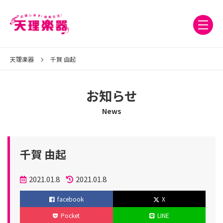
天理楽器
千賀 由起
お知らせ
News
千賀 由起
投
2021.01.8
2021.01.8
稿
更
facebook
X
日
新
Pocket
LINE
日