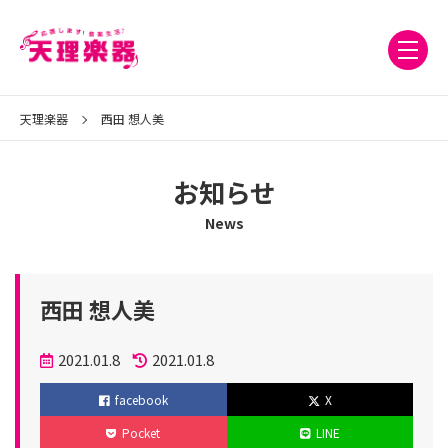
天理楽器
西田 想人美
お知らせ
News
西田 想人美
投
2021.01.8
2021.01.8
稿
更
facebook
X
日
新
Pocket
LINE
日