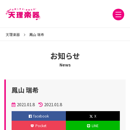
天理楽器
鳳山 瑞希
お知らせ
News
鳳山 瑞希
投
2021.01.8
2021.01.8
稿
更
facebook
X
日
新
Pocket
LINE
日