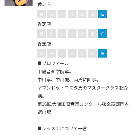
香芝店
月
火
水
木
金
土
日
香芝店
月
火
水
木
金
土
日
香芝店
月
火
水
木
金
土
日
■プロフィール
甲陽音楽学院卒。
中川享、中川誠、両氏に師事。
ヤマンドゥ・コスタ氏のマスタークラスを受
講。
第18回.大阪国際音楽コンクール弦楽器部門本
選出場
■レッスンについて一言