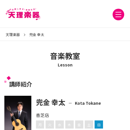
天理楽器
兜金 幸太
音楽教室
Lesson
講師紹介
兜金 幸太
Kota Tokane
香芝店
月
火
水
木
金
土
日