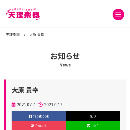
天理楽器
大原 貴幸
お知らせ
News
大原 貴幸
投
2021.07.7
2021.07.7
稿
更
facebook
X
日
新
Pocket
LINE
日