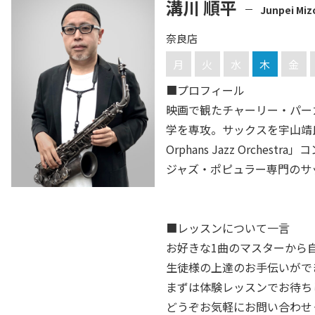
溝川 順平
Junpei Mi
奈良店
月
火
水
木
金
■プロフィール
映画で観たチャーリー・パー
学を専攻。サックスを宇山靖
Orphans Jazz Orch
ジャズ・ポピュラー専門のサ
■レッスンについて一言
お好きな1曲のマスターから
生徒様の上達のお手伝いがで
まずは体験レッスンでお待ち
どうぞお気軽にお問い合わせ