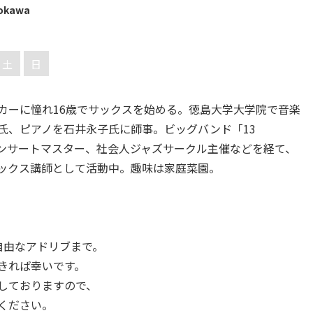
zokawa
土
日
カーに憧れ16歳でサックスを始める。徳島大学大学院で音楽
氏、ピアノを石井永子氏に師事。ビッグバンド「13
estra」コンサートマスター、社会人ジャズサークル主催などを経て、
ックス講師として活動中。趣味は家庭菜園。
自由なアドリブまで。
きれば幸いです。
しておりますので、
ください。