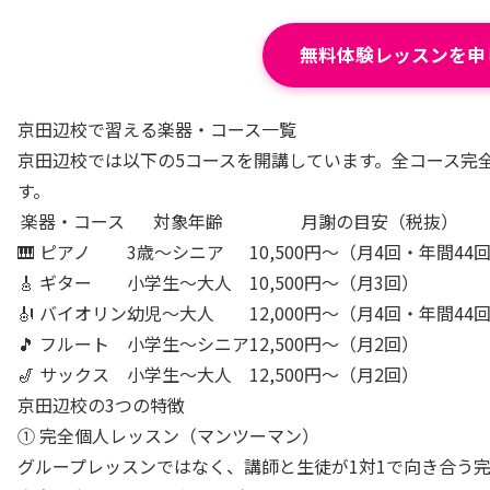
無料体験レッスンを申
京田辺校で習える楽器・コース一覧
京田辺校では以下の5コースを開講しています。全コース完
す。
楽器・コース
対象年齢
月謝の目安（税抜）
🎹 ピアノ
3歳〜シニア
10,500円〜（月4回・年間44
🎸 ギター
小学生〜大人
10,500円〜（月3回）
🎻 バイオリン
幼児〜大人
12,000円〜（月4回・年間44
🎵 フルート
小学生〜シニア
12,500円〜（月2回）
🎷 サックス
小学生〜大人
12,500円〜（月2回）
京田辺校の3つの特徴
① 完全個人レッスン（マンツーマン）
グループレッスンではなく、講師と生徒が1対1で向き合う