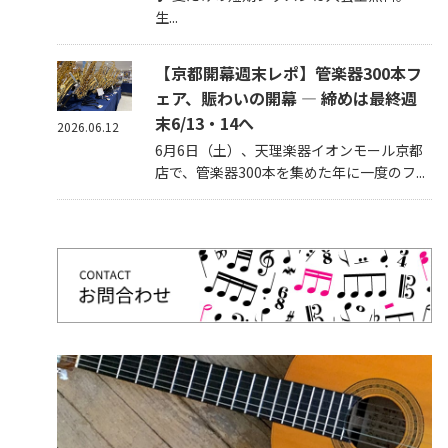
生...
【京都開幕週末レポ】管楽器300本フ
ェア、賑わいの開幕 — 締めは最終週
末6/13・14へ
2026.06.12
6月6日（土）、天理楽器イオンモール京都
店で、管楽器300本を集めた年に一度のフ...