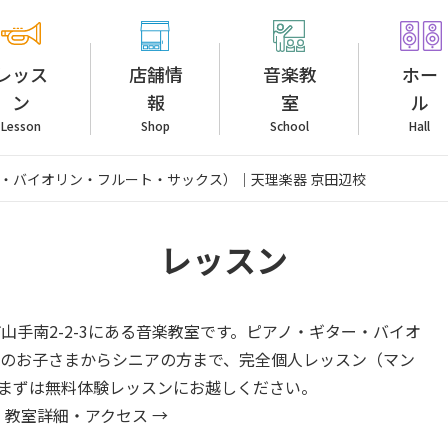
レッス
店舗情
音楽教
ホー
ン
報
室
ル
Lesson
Shop
School
Hall
・バイオリン・フルート・サックス）｜天理楽器 京田辺校
レッスン
辺市山手南2-2-3にある音楽教室です。ピアノ・ギター・バイオ
歳のお子さまからシニアの方まで、完全個人レッスン（マン
まずは無料体験レッスンにお越しください。
／
教室詳細・アクセス →