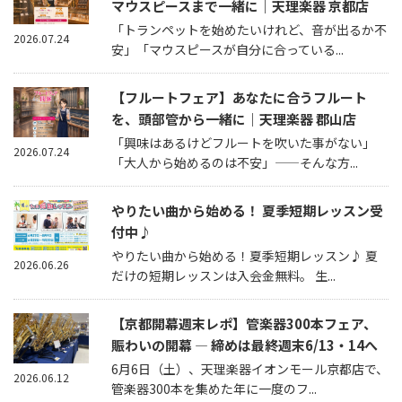
マウスピースまで一緒に｜天理楽器 京都店
「トランペットを始めたいけれど、音が出るか不
2026.07.24
安」「マウスピースが自分に合っている...
【フルートフェア】あなたに合うフルート
を、頭部管から一緒に｜天理楽器 郡山店
「興味はあるけどフルートを吹いた事がない」
2026.07.24
「大人から始めるのは不安」——そんな方...
やりたい曲から始める！ 夏季短期レッスン受
付中♪
やりたい曲から始める！夏季短期レッスン♪ 夏
2026.06.26
だけの短期レッスンは入会金無料。 生...
【京都開幕週末レポ】管楽器300本フェア、
賑わいの開幕 — 締めは最終週末6/13・14へ
6月6日（土）、天理楽器イオンモール京都店で、
2026.06.12
管楽器300本を集めた年に一度のフ...