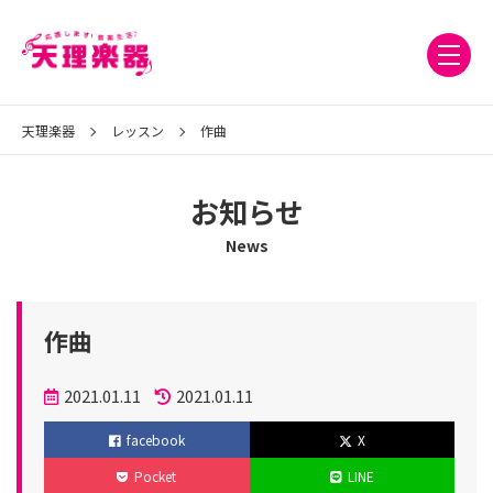
天理楽器
レッスン
作曲
お知らせ
News
作曲
投
2021.01.11
2021.01.11
稿
更
facebook
X
日
新
Pocket
LINE
日