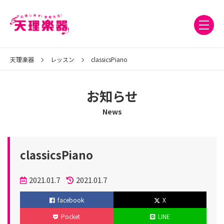
天理楽器
レッスン
classicsPiano
お知らせ
News
classicsPiano
投
2021.01.7
2021.01.7
稿
更
facebook
X
日
新
Pocket
LINE
日