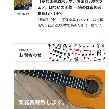
【京都開幕週末レポ】管楽器300本フ
ェア、賑わいの開幕 — 締めは最終週
末6/13・14へ
2026.06.12
6月6日（土）、天理楽器イオンモール京都
店で、管楽器300本を集めた年に一度のフ...