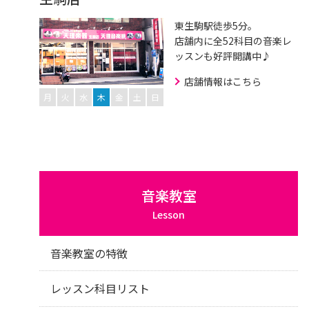
東生駒駅徒歩5分。
店舗内に全52科目の音楽レ
ッスンも好評開講中♪
店舗情報はこちら
月
火
水
木
金
土
日
音楽教室
Lesson
音楽教室の特徴
レッスン科目リスト