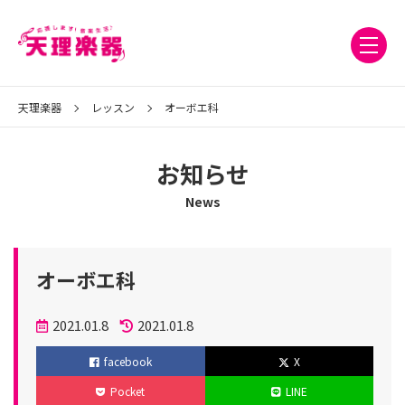
天理楽器
レッスン
オーボエ科
お知らせ
News
オーボエ科
投
2021.01.8
2021.01.8
稿
更
facebook
X
日
新
Pocket
LINE
日