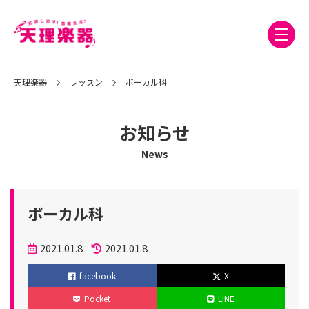
天理楽器
レッスン
ボーカル科
お知らせ
News
ボーカル科
投
2021.01.8
2021.01.8
稿
更
facebook
X
日
新
Pocket
LINE
日