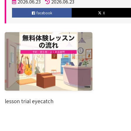
投
2026.06.23
2026.06.23
稿
更
facebook
X
日
新
日
lesson trial eyecatch