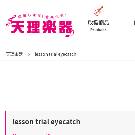
取扱商品
Products
天理楽器
lesson trial eyecatch
lesson trial eyecatch