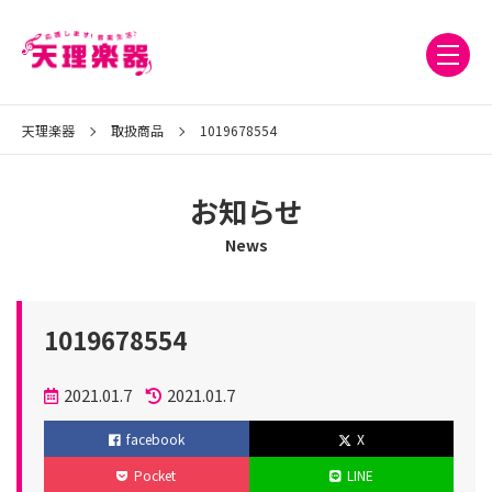
天理楽器
取扱商品
1019678554
お知らせ
News
1019678554
投
2021.01.7
2021.01.7
稿
更
facebook
X
日
新
Pocket
LINE
日