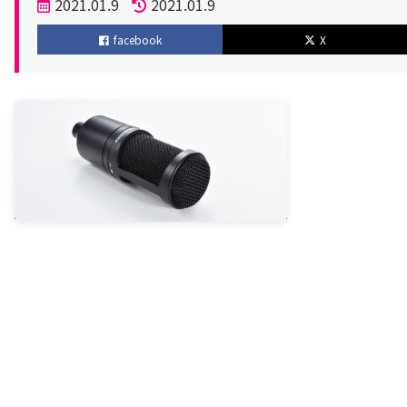
投
2021.01.9
2021.01.9
稿
更
facebook
X
日
新
日