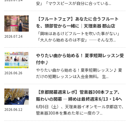
安」「マウスピースが自分に合っている...
【フルートフェア】あなたに合うフルート
を、頭部管から一緒に｜天理楽器 郡山店
「興味はあるけどフルートを吹いた事がない」
2026.07.24
「大人から始めるのは不安」——そんな方...
やりたい曲から始める！ 夏季短期レッスン受
付中♪
やりたい曲から始める！夏季短期レッスン♪ 夏
2026.06.26
だけの短期レッスンは入会金無料。 生...
【京都開幕週末レポ】管楽器300本フェア、
賑わいの開幕 — 締めは最終週末6/13・14へ
6月6日（土）、天理楽器イオンモール京都店で、
2026.06.12
管楽器300本を集めた年に一度のフ...