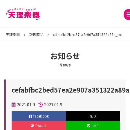
天理楽器
取扱商品
cefabfbc2bed57ea2e907a351322a89a_pc
お知らせ
News
cefabfbc2bed57ea2e907a351322a89a
投
2021.01.9
2021.01.9
稿
更
facebook
X
日
新
Pocket
LINE
日