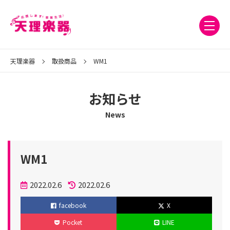
天理楽器
取扱商品
WM1
お知らせ
News
WM1
投
2022.02.6
2022.02.6
稿
更
facebook
X
日
新
Pocket
LINE
日