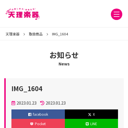
天理楽器
取扱商品
IMG_1604
お知らせ
News
IMG_1604
投
2023.01.23
2023.01.23
稿
更
facebook
X
日
新
Pocket
LINE
日