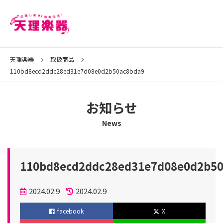
天理楽器
取扱商品
110bd8ecd2ddc28ed31e7d08e0d2b50ac8bda9
お知らせ
News
110bd8ecd2ddc28ed31e7d08e0d2b5
投
2024.02.9
2024.02.9
稿
更
facebook
X
日
新