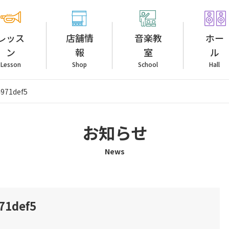
レッス
店舗情
音楽教
ホー
ン
報
室
ル
Lesson
Shop
School
Hall
4971def5
お知らせ
News
71def5