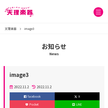
天理楽器
image3
お知らせ
News
image3
投
2022.11.2
2022.11.2
稿
更
facebook
X
日
新
Pocket
LINE
日