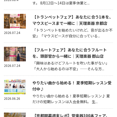
す。 8月12日～14日は夏季休業と...
【トランペットフェア】あなたに合う1本を、
マウスピースまで一緒に｜天理楽器 京都店
「トランペットを始めたいけれど、音が出るか不
2026.07.24
安」「マウスピースが自分に合っている...
【フルートフェア】あなたに合うフルート
を、頭部管から一緒に｜天理楽器 郡山店
「興味はあるけどフルートを吹いた事がない」
2026.07.24
「大人から始めるのは不安」——そんな方...
やりたい曲から始める！ 夏季短期レッスン受
付中♪
やりたい曲から始める！夏季短期レッスン♪ 夏
2026.06.26
だけの短期レッスンは入会金無料。 生...
【京都開幕週末レポ】管楽器300本フェア、