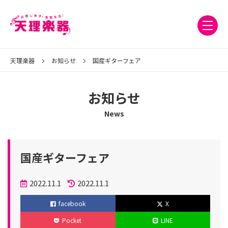
天理楽器
お知らせ
国産ギターフェア
お知らせ
News
国産ギターフェア
投
2022.11.1
2022.11.1
稿
更
facebook
X
日
新
Pocket
LINE
日