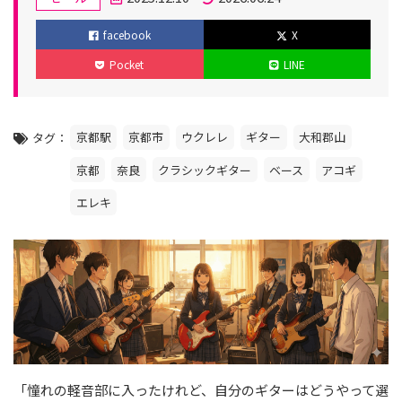
テ
投
更
facebook
X
ゴ
稿
新
Pocket
LINE
リ
日
日
ー
京都駅
京都市
ウクレレ
ギター
大和郡山
タグ
京都
奈良
クラシックギター
ベース
アコギ
エレキ
「憧れの軽音部に入ったけれど、自分のギターはどうやって選