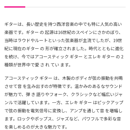
ギターは、長い歴史を持つ西洋音楽の中でも特に人気の高い
楽器です。ギター の 起源は16世紀のスペインにさかのぼり、
当時はラウドやルートといった弦楽器が主流でしたが、19世
紀に現在のギター の 形が確立されました。時代とともに進化
を続け、今ではアコースティック ギター とエレキ ギター の 2
種類が世界中で愛 さ れ てい ます。
アコースティック ギター は、木製のボディが弦の振動を共鳴
させて音 を生み出すのが特徴です。温かみのあるなサウンド
が魅力で、弾 き 語りやフォーク、クラシックなど幅広いジャ
ンルで活躍しています。一方、エレキ ギター はピックアップ
で弦の振動を電気信号に変換し、アンプを通して音 を増幅し
ます。ロックやポップス、ジャズなど、パワフルで多彩な音
を楽しめるのが大きな魅力です。