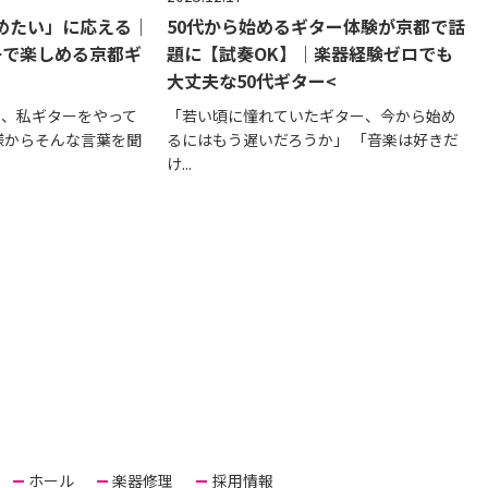
めたい」に応える｜
50代から始めるギター体験が京都で話
親子で楽しめる京都ギ
題に【試奏OK】｜楽器経験ゼロでも
大丈夫な50代ギター<
ん、私ギターをやって
「若い頃に憧れていたギター、今から始め
様からそんな言葉を聞
るにはもう遅いだろうか」 「音楽は好きだ
け...
ホール
楽器修理
採用情報