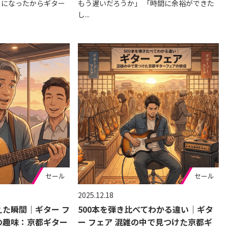
とになったからギター
もう遅いだろうか」 「時間に余裕ができた
し...
セール
セール
2025.12.18
た瞬間｜ギター フ
500本を弾き比べてわかる違い｜ギタ
の趣味：京都ギター
ー フェア 混雑の中で見つけた京都ギ