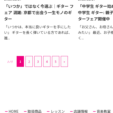
「いつか」ではなく今選ぶ｜ギター フ
「中学生 ギター始
ェア 混雑: 京都で出会う一生モノのギ
中学生 ギター: 
ター
ターフェア開催中
「いつかは、本当に良いギターを手にした
「お父さん、お母さ
い」 ギターを長く弾いている方であれば、
みたい」 最近、お子
誰...
く...
1
2
3
4
5
»
1 / 5
HOME
取扱商品
レッスン
店舗情報
音楽教室