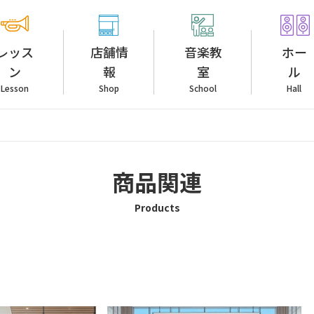
レッス
店舗情
音楽教
ホー
ン
報
室
ル
Lesson
Shop
School
Hall
商品関連
Products