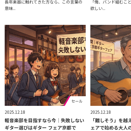
長年楽器に触れてきた方なら、この言葉の
「俺、バンド組むこ
意味...
欲しい...
セール
2025.12.18
2025.12.18
軽音楽部を目指すなら今｜失敗しない
「難しそう」を越え
ギター選びはギター フェア京都で
ェアで始める大人