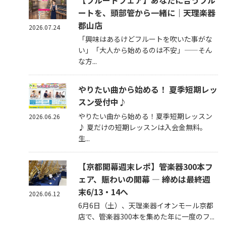
【フルートフェア】あなたに合うフル
ートを、頭部管から一緒に｜天理楽器
郡山店
2026.07.24
「興味はあるけどフルートを吹いた事がな
い」「大人から始めるのは不安」——そん
な方...
やりたい曲から始める！ 夏季短期レッ
スン受付中♪
やりたい曲から始める！夏季短期レッスン
2026.06.26
♪ 夏だけの短期レッスンは入会金無料。
生...
【京都開幕週末レポ】管楽器300本フ
ェア、賑わいの開幕 — 締めは最終週
末6/13・14へ
2026.06.12
6月6日（土）、天理楽器イオンモール京都
店で、管楽器300本を集めた年に一度のフ...