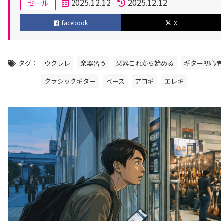
カ
2025.12.12
2025.12.12
セール
テ
投
更
facebook
X
ゴ
稿
新
リ
日
日
ー
タグ
ウクレレ
楽器習う
楽器これから始める
ギター初心
クラシックギター
ベース
アコギ
エレキ