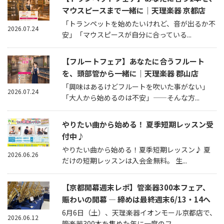
マウスピースまで一緒に｜天理楽器 京都店
「トランペットを始めたいけれど、音が出るか不
2026.07.24
安」「マウスピースが自分に合っている...
【フルートフェア】あなたに合うフルート
を、頭部管から一緒に｜天理楽器 郡山店
「興味はあるけどフルートを吹いた事がない」
2026.07.24
「大人から始めるのは不安」——そんな方...
やりたい曲から始める！ 夏季短期レッスン受
付中♪
やりたい曲から始める！夏季短期レッスン♪ 夏
2026.06.26
だけの短期レッスンは入会金無料。 生...
【京都開幕週末レポ】管楽器300本フェア、
賑わいの開幕 — 締めは最終週末6/13・14へ
6月6日（土）、天理楽器イオンモール京都店で、
2026.06.12
管楽器300本を集めた年に一度のフ...