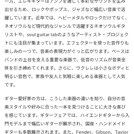
一方、エレキギターはアンプを通して多彩なサウンドを生み
出せるため、ロックやポップス、ジャズなど幅広い音楽で活
躍しています。近年では、ヘビーメタルやロックだけでなく、
ネオソウルなど現代的なジャンルで活躍するネオソウルギタ
リストや、soul guitar labのようなアーティスト・プロジェク
トにも注目が集まっています。エフェクターを使った音作りも
楽しみの一つで、音楽の表現力がぐっと広がります。ベースは
バンドの土台を支える重要な楽器で、低音のリズムが音楽全
体を引き締めてくれます。さらに、ウクレレは小さなボディと
明るい音色で、家族や友人と気軽に楽しめる楽器として人気
です。
ギター愛好家の方は、こうした楽器の違いを知り、自分の音
楽スタイルや好みに合った一本を見つけることに大きな喜び
を感じています。ギターフェアでは、ハイエンドギターから入
門モデルまで幅広いギターが展示され、国産・ハンドメイド
ギターも多数展示されます。また、Fender、Gibson、Taylor