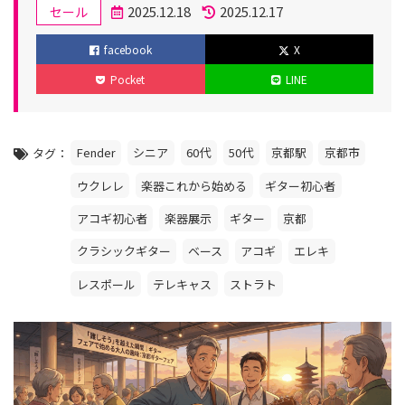
カ
2025.12.18
2025.12.17
セール
テ
投
更
facebook
X
ゴ
稿
新
Pocket
LINE
リ
日
日
ー
Fender
シニア
60代
50代
京都駅
京都市
タグ
ウクレレ
楽器これから始める
ギター初心者
アコギ初心者
楽器展示
ギター
京都
クラシックギター
ベース
アコギ
エレキ
レスポール
テレキャス
ストラト