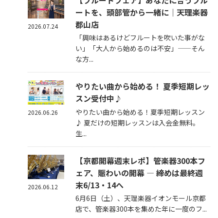
【フルートフェア】あなたに合うフル
ートを、頭部管から一緒に｜天理楽器
郡山店
2026.07.24
「興味はあるけどフルートを吹いた事がな
い」「大人から始めるのは不安」——そん
な方...
やりたい曲から始める！ 夏季短期レッ
スン受付中♪
やりたい曲から始める！夏季短期レッスン
2026.06.26
♪ 夏だけの短期レッスンは入会金無料。
生...
【京都開幕週末レポ】管楽器300本フ
ェア、賑わいの開幕 — 締めは最終週
末6/13・14へ
2026.06.12
6月6日（土）、天理楽器イオンモール京都
店で、管楽器300本を集めた年に一度のフ...