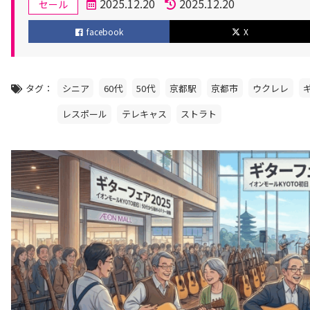
カ
2025.12.20
2025.12.20
セール
テ
投
更
facebook
X
ゴ
稿
新
リ
日
日
ー
タグ
シニア
60代
50代
京都駅
京都市
ウクレレ
レスポール
テレキャス
ストラト