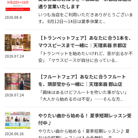
通り営業いたします
いつも当店をご利用いただきありがとうございま
2026.08.4
す。 8月12日～14日は夏季休業と...
【トランペットフェア】あなたに合う1本を、
マウスピースまで一緒に｜天理楽器 京都店
「トランペットを始めたいけれど、音が出るか不
2026.07.24
安」「マウスピースが自分に合っている...
【フルートフェア】あなたに合うフルート
を、頭部管から一緒に｜天理楽器 郡山店
「興味はあるけどフルートを吹いた事がない」
2026.07.24
「大人から始めるのは不安」——そんな方...
やりたい曲から始める！ 夏季短期レッスン受
付中♪
やりたい曲から始める！夏季短期レッスン♪ 夏
2026.06.26
だけの短期レッスンは入会金無料。 生...