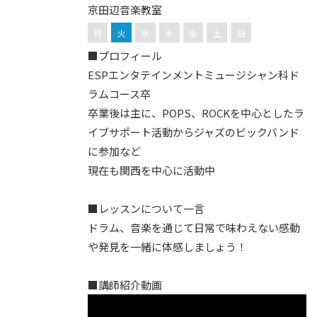
京田辺音楽教室
月
火
水
木
金
土
日
■プロフィール
ESPエンタテインメントミュージシャン科ド
ラムコース卒
卒業後は主に、POPS、ROCKを中心としたラ
イブサポート活動からジャズのビックバンド
に参加など
現在も関西を中心に活動中
■レッスンについて一言
ドラム、音楽を通じて日常で味わえない感動
や発見を一緒に体感しましょう！
■講師紹介動画