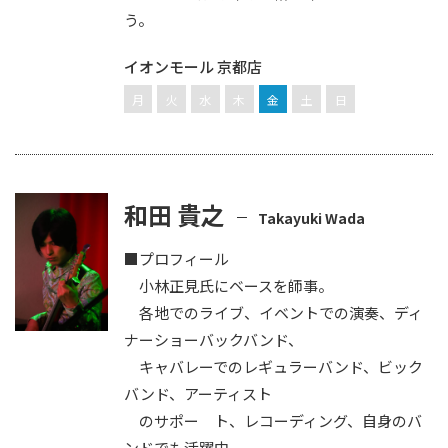
う。
イオンモール 京都店
月
火
水
木
金
土
日
和田 貴之
Takayuki Wada
■プロフィール
小林正見氏にベースを師事。
各地でのライブ、イベントでの演奏、ディ
ナーショーバックバンド、
キャバレーでのレギュラーバンド、ビック
バンド、アーティスト
のサポー ト、レコーディング、自身のバ
ンドでも活躍中。