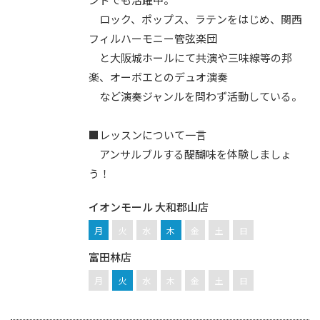
ロック、ポップス、ラテンをはじめ、関西
フィルハーモニー管弦楽団
と大阪城ホールにて共演や三味線等の邦
楽、オーボエとのデュオ演奏
など演奏ジャンルを問わず活動している。
■レッスンについて一言
アンサルブルする醍醐味を体験しましょ
う！
イオンモール 大和郡山店
月
火
水
木
金
土
日
富田林店
月
火
水
木
金
土
日