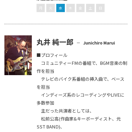
月
火
水
木
金
土
日
丸井 純一郎
Junichiro Marui
■プロフィール
コミュニティーFMの番組で、BGM音楽の制
作を担当
テレビのバイク系番組の挿入曲で、ベース
を担当
インディーズ系のレコーディングやLIVEに
多数参加
主だった共演者としては、
松前公高(作曲家&キーボーディスト、元
SST BAND)、