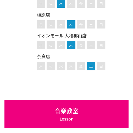
月
火
水
木
金
土
日
橿原店
月
火
水
木
金
土
日
イオンモール 大和郡山店
月
火
水
木
金
土
日
奈良店
月
火
水
木
金
土
日
音楽教室
Lesson