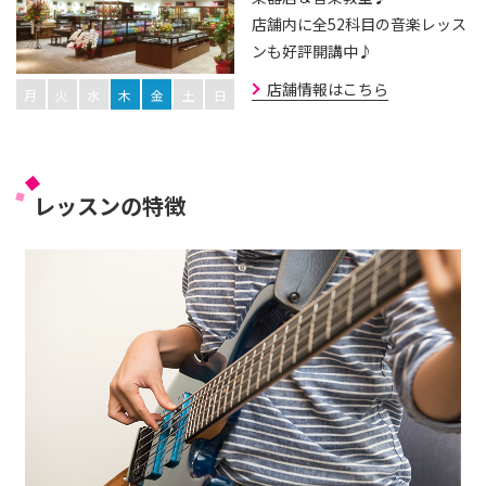
店舗内に全52科目の音楽レッス
ンも好評開講中♪
店舗情報はこちら
月
火
水
木
金
土
日
レッスンの特徴