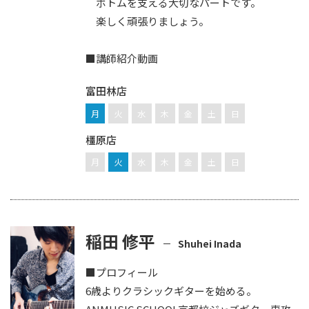
ボトムを支える大切なパートです。
楽しく頑張りましょう。
■講師紹介動画
富田林店
月
火
水
木
金
土
日
橿原店
月
火
水
木
金
土
日
稲田 修平
Shuhei Inada
■プロフィール
6歳よりクラシックギターを始める。