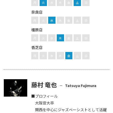
月
火
水
木
金
土
日
奈良店
月
火
水
木
金
土
日
橿原店
月
火
水
木
金
土
日
香芝店
月
火
水
木
金
土
日
藤村 竜也
Tatsuya Fujimura
■プロフィール
大阪音大卒
関西を中心にジャズベーシストとして活躍