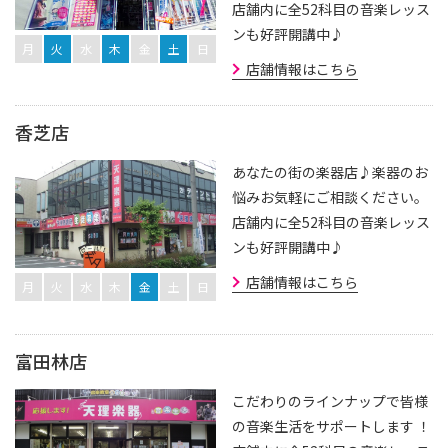
店舗内に全52科目の音楽レッス
ンも好評開講中♪
月
火
水
木
金
土
日
店舗情報はこちら
香芝店
あなたの街の楽器店♪楽器のお
悩みお気軽にご相談ください。
店舗内に全52科目の音楽レッス
ンも好評開講中♪
店舗情報はこちら
月
火
水
木
金
土
日
富田林店
こだわりのラインナップで皆様
の音楽生活をサポートします ！