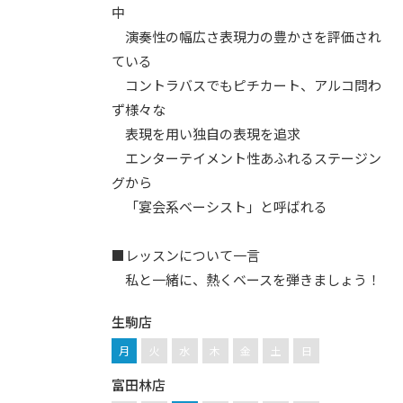
中
演奏性の幅広さ表現力の豊かさを評価され
ている
コントラバスでもピチカート、アルコ問わ
ず様々な
表現を用い独自の表現を追求
エンターテイメント性あふれるステージン
グから
「宴会系ベーシスト」と呼ばれる
■レッスンについて一言
私と一緒に、熱くベースを弾きましょう！
生駒店
月
火
水
木
金
土
日
富田林店