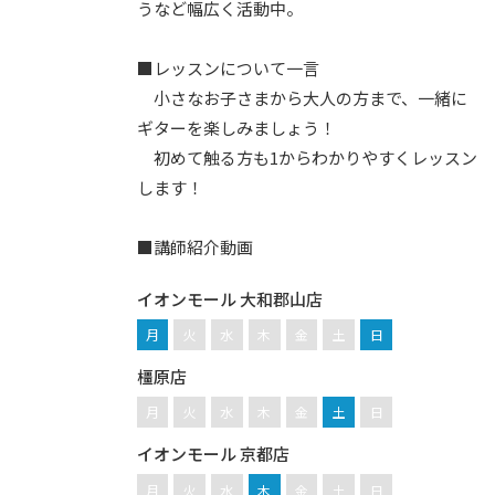
うなど幅広く活動中。
■レッスンについて一言
小さなお子さまから大人の方まで、一緒に
ギターを楽しみましょう！
初めて触る方も1からわかりやすくレッスン
します！
■講師紹介動画
イオンモール 大和郡山店
月
火
水
木
金
土
日
橿原店
月
火
水
木
金
土
日
イオンモール 京都店
月
火
水
木
金
土
日