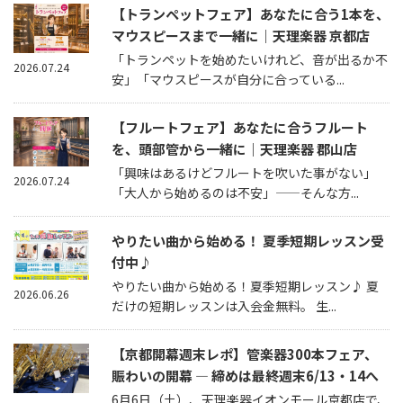
【トランペットフェア】あなたに合う1本を、
マウスピースまで一緒に｜天理楽器 京都店
「トランペットを始めたいけれど、音が出るか不
2026.07.24
安」「マウスピースが自分に合っている...
【フルートフェア】あなたに合うフルート
を、頭部管から一緒に｜天理楽器 郡山店
「興味はあるけどフルートを吹いた事がない」
2026.07.24
「大人から始めるのは不安」——そんな方...
やりたい曲から始める！ 夏季短期レッスン受
付中♪
やりたい曲から始める！夏季短期レッスン♪ 夏
2026.06.26
だけの短期レッスンは入会金無料。 生...
【京都開幕週末レポ】管楽器300本フェア、
賑わいの開幕 — 締めは最終週末6/13・14へ
6月6日（土）、天理楽器イオンモール京都店で、