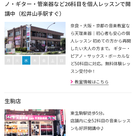
ノ・ギター・管楽器など26科目を個人レッスンで開
講中（松井山手駅すぐ）
奈良・大阪・京都の音楽教室な
ら天理楽器｜初心者も安心の個
人レッスン 初めての方から再開
したい大人の方まで。 ギター・
ピアノ・サックス・ボーカルな
月
火
水
木
金
土
日
ど50科目に対応。無料体験レッ
スン受付中！
教室情報はこちら
生駒店
東生駒駅徒歩5分。
店舗内に全52科目の音楽レッス
ンも好評開講中♪