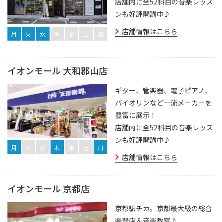
店舗内に全52科目の音楽レッス
ンも好評開講中♪
店舗情報はこちら
月
火
水
木
金
土
日
イオンモール 大和郡山店
ギター、管楽器、電子ピアノ、
バイオリンなど一流メーカーを
豊富に展示！
店舗内に全52科目の音楽レッス
ンも好評開講中♪
月
火
水
木
金
土
日
店舗情報はこちら
イオンモール 京都店
京都駅チカ。京都最大級の総合
楽器店＆音楽教室♪