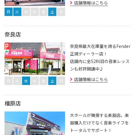
店舗情報はこちら
月
火
水
木
金
土
日
奈良店
奈良県最大在庫量を誇るFender
正規ディーラー店！
店舗内に全52科目の音楽レッス
ンも好評開講中♪
店舗情報はこちら
月
火
水
木
金
土
日
橿原店
大ホールが隣接する楽器店。楽
器購入だけでなく音楽ライフを
トータルでサポート！