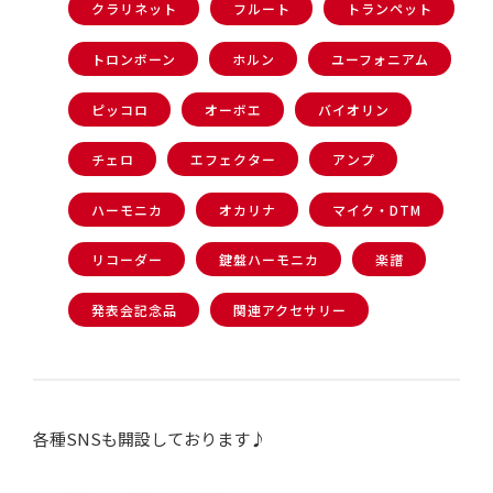
クラリネット
フルート
トランペット
トロンボーン
ホルン
ユーフォニアム
ピッコロ
オーボエ
バイオリン
チェロ
エフェクター
アンプ
ハーモニカ
オカリナ
マイク・DTM
リコーダー
鍵盤ハーモニカ
楽譜
発表会記念品
関連アクセサリー
各種SNSも開設しております♪