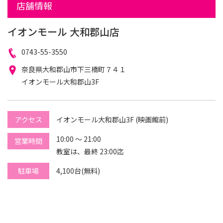
店舗情報
イオンモール 大和郡山店
電
0743-55-3550
話
住
奈良県大和郡山市下三橋町７４１
番
所
イオンモール大和郡山3F
号
アクセス
イオンモール大和郡山3F (映画館前)
10:00 ～ 21:00
営業時間
教室は、最終 23:00迄
駐車場
4,100台(無料)