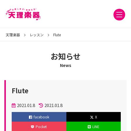
天理楽器
レッスン
Flute
お知らせ
News
Flute
投
2021.01.8
2021.01.8
稿
更
facebook
X
日
新
Pocket
LINE
日