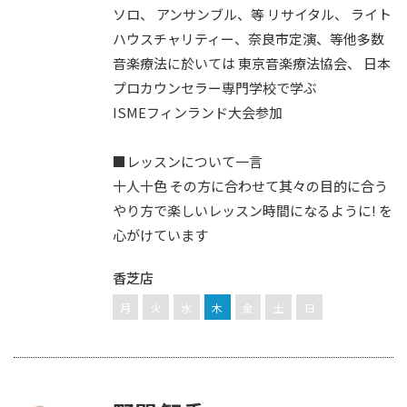
ソロ、 アンサンブル、等 リサイタル、 ライト
ハウスチャリティー、奈良市定演、等他多数
音楽療法に於いては 東京音楽療法協会、 日本
プロカウンセラー専門学校で学ぶ
ISMEフィンランド大会参加
■レッスンについて一言
十人十色 その方に合わせて其々の目的に合う
やり方で楽しいレッスン時間になるように! を
心がけています
香芝店
月
火
水
木
金
土
日