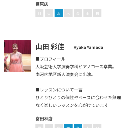
橿原店
月
火
水
木
金
土
日
山田 彩佳
Ayaka Yamada
■プロフィール
大阪芸術大学演奏学科ピアノコース卒業。
南河内地区新人演奏会に出演。
■レッスンについて一言
ひとりひとりの個性やペースに合わせた無理
なく楽しいレッスンを心がけています
富田林店
月
火
水
木
金
土
日