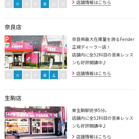
店舗情報はこちら
月
火
水
木
金
土
日
奈良店
奈良県最大在庫量を誇るFender
正規ディーラー店！
店舗内に全52科目の音楽レッス
ンも好評開講中♪
店舗情報はこちら
月
火
水
木
金
土
日
生駒店
東生駒駅徒歩5分。
店舗内に全52科目の音楽レッス
ンも好評開講中♪
店舗情報はこちら