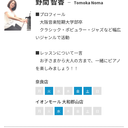
野間 智香
Tomoka Noma
■プロフィール
大阪音楽短期大学部卒
クラシック・ポピュラー・ジャズなど幅広
いジャンルで活動
■レッスンについて一言
お子さまから大人の方まで、一緒にピアノ
を楽しみましょう！！
奈良店
月
火
水
木
金
土
日
イオンモール 大和郡山店
月
火
水
木
金
土
日