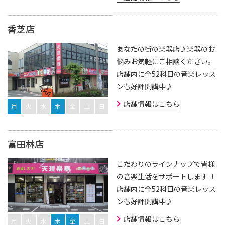
香芝店
あなたの街の楽器店♪楽器のお
悩みお気軽にご相談ください。
店舗内に全52科目の音楽レッス
ンも好評開講中♪
店舗情報はこちら
月
火
水
木
金
土
日
富田林店
こだわりのラインナップで皆様
の音楽生活をサポートします ！
店舗内に全52科目の音楽レッス
ンも好評開講中♪
店舗情報はこちら
月
火
水
木
金
土
日