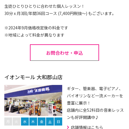
生徒ひとりひとりに合わせた個人レッスン！
30分 x 月3回/年間36回コース (7,400円税抜～) もございます。
※2024年9月価格改定後の料金です
※地域によって料金が異なります
お問合わせ・申込
イオンモール 大和郡山店
ギター、管楽器、電子ピアノ、
バイオリンなど一流メーカーを
豊富に展示！
店舗内に全52科目の音楽レッス
ンも好評開講中♪
月
火
水
木
金
土
日
店舗情報はこちら