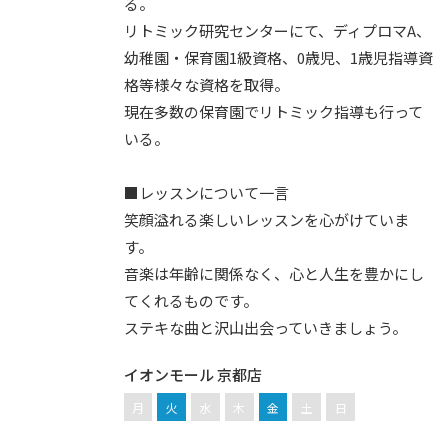
る。
リトミック研究センターにて、ディプロマA、
幼稚園・保育園1級資格、0歳児、1歳児指導資
格等様々な資格を取得。
現在多数の保育園でリトミック指導も行って
いる。
■レッスンについて一言
笑顔溢れる楽しいレッスンを心がけていま
す。
音楽は年齢に関係なく、心と人生を豊かにし
てくれるものです。
ステキな曲と沢山出会っていきましょう。
イオンモール 京都店
月
火
水
木
金
土
日