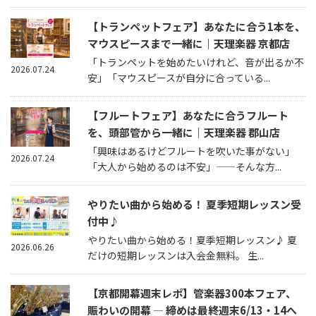
【トランペットフェア】あなたに合う1本を、
マウスピースまで一緒に｜天理楽器 京都店
「トランペットを始めたいけれど、音が出るか不
2026.07.24
安」「マウスピースが自分に合っている...
【フルートフェア】あなたに合うフルート
を、頭部管から一緒に｜天理楽器 郡山店
「興味はあるけどフルートを吹いた事がない」
2026.07.24
「大人から始めるのは不安」——そんな方...
やりたい曲から始める！ 夏季短期レッスン受
付中♪
やりたい曲から始める！夏季短期レッスン♪ 夏
2026.06.26
だけの短期レッスンは入会金無料。 生...
【京都開幕週末レポ】管楽器300本フェア、
賑わいの開幕 — 締めは最終週末6/13・14へ