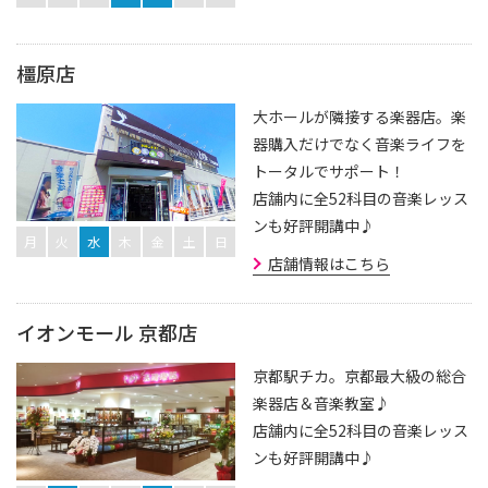
橿原店
大ホールが隣接する楽器店。楽
器購入だけでなく音楽ライフを
トータルでサポート！
店舗内に全52科目の音楽レッス
ンも好評開講中♪
月
火
水
木
金
土
日
店舗情報はこちら
イオンモール 京都店
京都駅チカ。京都最大級の総合
楽器店＆音楽教室♪
店舗内に全52科目の音楽レッス
ンも好評開講中♪