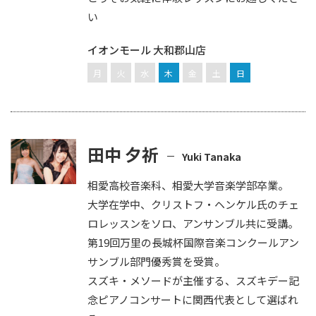
い
イオンモール 大和郡山店
月
火
水
木
金
土
日
田中 夕祈
Yuki Tanaka
相愛高校音楽科、相愛大学音楽学部卒業。
大学在学中、クリストフ・ヘンケル氏のチェ
ロレッスンをソロ、アンサンブル共に受講。
第19回万里の長城杯国際音楽コンクールアン
サンブル部門優秀賞を受賞。
スズキ・メソードが主催する、スズキデー記
念ピアノコンサートに関西代表として選ばれ