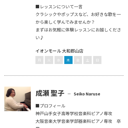
■レッスンについて一言
クラシックやポップスなど、お好きな歌を一
から楽しく学んでみませんか？
まずはお気軽に体験レッスンにお越しくださ
い♪
イオンモール 大和郡山店
月
火
水
木
金
土
日
成瀬 聖子
Seiko Naruse
■プロフィール
神戸山手女子高等学校音楽科ピアノ専攻
大阪音楽大学音楽学部器楽科ピアノ専攻 卒