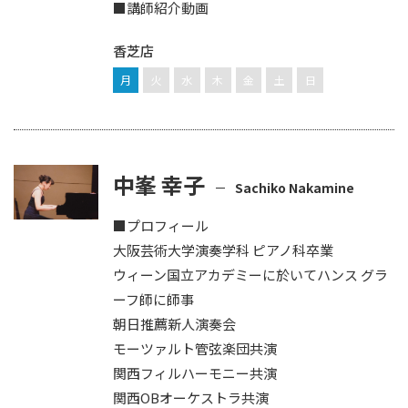
■講師紹介動画
香芝店
月
火
水
木
金
土
日
中峯 幸子
Sachiko Nakamine
■プロフィール
大阪芸術大学演奏学科 ピアノ科卒業
ウィーン国立アカデミーに於いてハンス グラ
ーフ師に師事
朝日推薦新人演奏会
モーツァルト管弦楽団共演
関西フィルハーモニー共演
関西OBオーケストラ共演