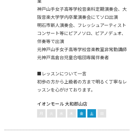
業
神戸山手女子高等学校音楽科定期演奏会、大
阪音楽大学学内卒業演奏会にてソロ出演
明石市新人演奏会、フレッシュアーティスト
コンサート等にピアノソロ、ピアノデュオ、
伴奏等で出演
元神戸山手女子高等学校音楽教室非常勤講師
元神戸高倉台児童合唱団専属伴奏者
■レッスンについて一言
初歩の方から上級者の方まで明るく丁寧なレ
ッスンを心がけております。
イオンモール 大和郡山店
月
火
水
木
金
土
日