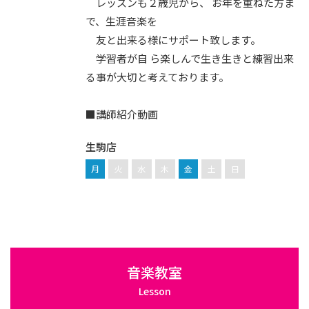
レッスンも２歳児から、 お年を重ねた方ま
で、生涯音楽を
友と出来る様にサポート致します。
学習者が自 ら楽しんで生き生きと練習出来
る事が大切と考えております。
■講師紹介動画
生駒店
月
火
水
木
金
土
日
音楽教室
Lesson